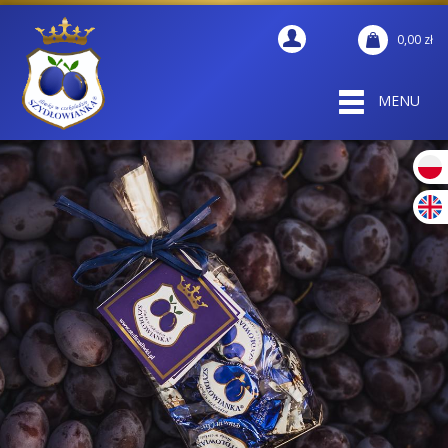
0,00
zł
MENU