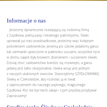
Informacje o nas
Jesteśmy dynamicznie rozwijającą się rodzinną firmą
z Szydłowa, pełną pasji i lokalnego patriotyzmu. Śliwki
uprawiali już nasi pradziadkowie, jesteśmy więc kolejnym
pokoleniem sadowników. Jesienią po szkole jadaliśmy garus
lub ziemianki upieczone w palenisku suszarni, wszystkie ręce
w domu zajęte były bowiem zbieraniem i suszeniem śliwek.
Dzisiaj choć sadownictwo bardzo się rozwinęło, a garus
jadany jest tylko okazjonalnie, śliwka wciąż jest jednym
z naszych ulubionych owoców. Stworzyliśmy SZYDŁOWIANKĘ
Śliwkę w Czekoladzie, aby rozesłać ją w świat
z zaproszeniem do naszego pięknego, magicznego
Szydłowa. Kto nie był niech żałuje i czym prędzej przybywa!
Zapraszamy!