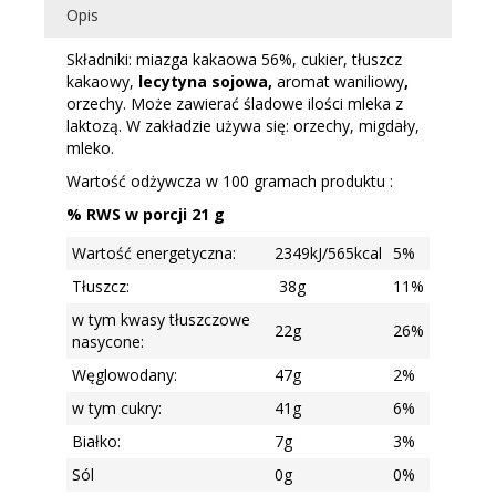
orzechy
Opis
włoskie,
orzechy
Składniki: miazga kakaowa 56%, cukier, tłuszcz
laskowe,
kakaowy,
lecytyna sojowa,
aromat waniliowy
,
nerkowce
orzechy. Może zawierać śladowe ilości mleka z
i
laktozą. W zakładzie używa się: orzechy, migdały,
pestki
mleko.
dyni
Wartość odżywcza w 100 gramach produktu :
90g
% RWS w porcji 21 g
Wartość energetyczna:
2349kJ/565kcal
5%
Tłuszcz:
38g
11%
w tym kwasy tłuszczowe
22g
26%
nasycone:
Węglowodany:
47g
2%
w tym cukry:
41g
6%
Białko:
7g
3%
Sól
0g
0%