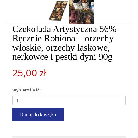
Czekolada Artystyczna 56%
Ręcznie Robiona – orzechy
włoskie, orzechy laskowe,
nerkowce i pestki dyni 90g
25,00
zł
Wybierz ilość:
ilość
Czekolada
Artystyczna
Dodaj do koszyka
56%
Ręcznie
Robiona
-