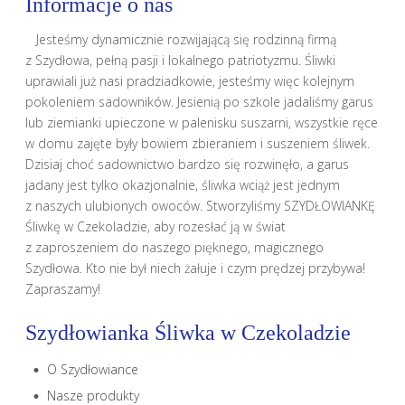
Informacje o nas
Jesteśmy dynamicznie rozwijającą się rodzinną firmą
z Szydłowa, pełną pasji i lokalnego patriotyzmu. Śliwki
uprawiali już nasi pradziadkowie, jesteśmy więc kolejnym
pokoleniem sadowników. Jesienią po szkole jadaliśmy garus
lub ziemianki upieczone w palenisku suszarni, wszystkie ręce
w domu zajęte były bowiem zbieraniem i suszeniem śliwek.
Dzisiaj choć sadownictwo bardzo się rozwinęło, a garus
jadany jest tylko okazjonalnie, śliwka wciąż jest jednym
z naszych ulubionych owoców. Stworzyliśmy SZYDŁOWIANKĘ
Śliwkę w Czekoladzie, aby rozesłać ją w świat
z zaproszeniem do naszego pięknego, magicznego
Szydłowa. Kto nie był niech żałuje i czym prędzej przybywa!
Zapraszamy!
Szydłowianka Śliwka w Czekoladzie
O Szydłowiance
Nasze produkty