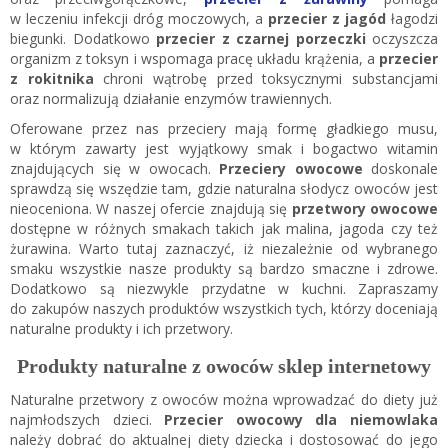
w leczeniu infekcji dróg moczowych, a
przecier z jagód
łagodzi
biegunki. Dodatkowo
przecier z czarnej porzeczki
oczyszcza
organizm z toksyn i wspomaga pracę układu krążenia, a
przecier
z rokitnika
chroni wątrobę przed toksycznymi substancjami
oraz normalizują działanie enzymów trawiennych.
Oferowane przez nas przeciery mają formę gładkiego musu,
w którym zawarty jest wyjątkowy smak i bogactwo witamin
znajdujących się w owocach.
Przeciery owocowe
doskonale
sprawdzą się wszędzie tam, gdzie naturalna słodycz owoców jest
nieoceniona. W naszej ofercie znajdują się
przetwory owocowe
dostępne w różnych smakach takich jak malina, jagoda czy też
żurawina. Warto tutaj zaznaczyć, iż niezależnie od wybranego
smaku wszystkie nasze produkty są bardzo smaczne i zdrowe.
Dodatkowo są niezwykle przydatne w kuchni. Zapraszamy
do zakupów naszych produktów wszystkich tych, którzy doceniają
naturalne produkty i ich przetwory.
Produkty naturalne z owoców sklep internetowy
Naturalne przetwory z owoców można wprowadzać do diety już
najmłodszych dzieci.
Przecier owocowy dla niemowlaka
należy dobrać do aktualnej diety dziecka i dostosować do jego