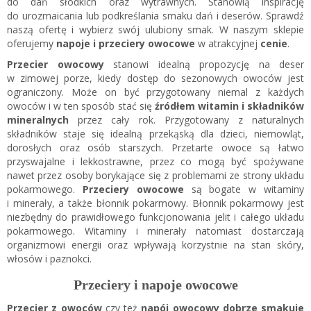
do dań słodkich oraz wytrawnych. Stanowią inspirację
do urozmaicania lub podkreślania smaku dań i deserów. Sprawdź
naszą ofertę i wybierz swój ulubiony smak. W naszym sklepie
oferujemy
napoje i przeciery owocowe
w atrakcyjnej
cenie
.
Przecier owocowy
stanowi idealną propozycję na deser
w zimowej porze, kiedy dostęp do sezonowych owoców jest
ograniczony. Może on być przygotowany niemal z każdych
owoców i w ten sposób stać się
źródłem witamin i składników
mineralnych
przez cały rok. Przygotowany z naturalnych
składników staje się idealną przekąską dla dzieci, niemowląt,
dorosłych oraz osób starszych. Przetarte owoce są łatwo
przyswajalne i lekkostrawne, przez co mogą być spożywane
nawet przez osoby borykające się z problemami ze strony układu
pokarmowego.
Przeciery owocowe
są bogate w witaminy
i minerały, a także błonnik pokarmowy. Błonnik pokarmowy jest
niezbędny do prawidłowego funkcjonowania jelit i całego układu
pokarmowego. Witaminy i minerały natomiast dostarczają
organizmowi energii oraz wpływają korzystnie na stan skóry,
włosów i paznokci.
Przeciery i napoje owocowe
Przecier z owoców
czy też
napój owocowy dobrze smakuje