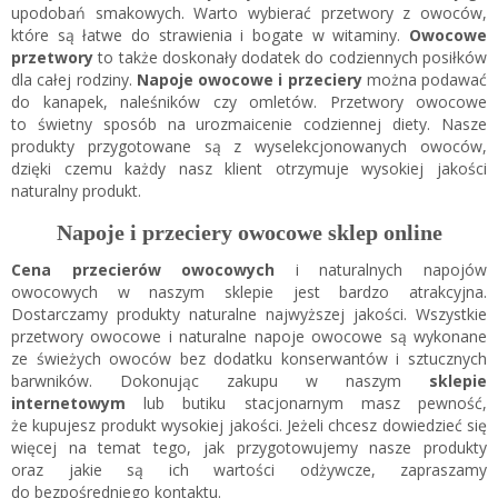
upodobań smakowych. Warto wybierać przetwory z owoców,
które są łatwe do strawienia i bogate w witaminy.
Owocowe
przetwory
to także doskonały dodatek do codziennych posiłków
dla całej rodziny.
Napoje owocowe i przeciery
można podawać
do kanapek, naleśników czy omletów. Przetwory owocowe
to świetny sposób na urozmaicenie codziennej diety. Nasze
produkty przygotowane są z wyselekcjonowanych owoców,
dzięki czemu każdy nasz klient otrzymuje wysokiej jakości
naturalny produkt.
Napoje i przeciery owocowe sklep online
Cena przecierów owocowych
i naturalnych napojów
owocowych w naszym sklepie jest bardzo atrakcyjna.
Dostarczamy produkty naturalne najwyższej jakości. Wszystkie
przetwory owocowe i naturalne napoje owocowe są wykonane
ze świeżych owoców bez dodatku konserwantów i sztucznych
barwników. Dokonując zakupu w naszym
sklepie
internetowym
lub butiku stacjonarnym masz pewność,
że kupujesz produkt wysokiej jakości. Jeżeli chcesz dowiedzieć się
więcej na temat tego, jak przygotowujemy nasze produkty
oraz jakie są ich wartości odżywcze, zapraszamy
do bezpośredniego kontaktu.