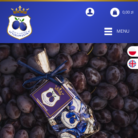
0,00
zł
MENU