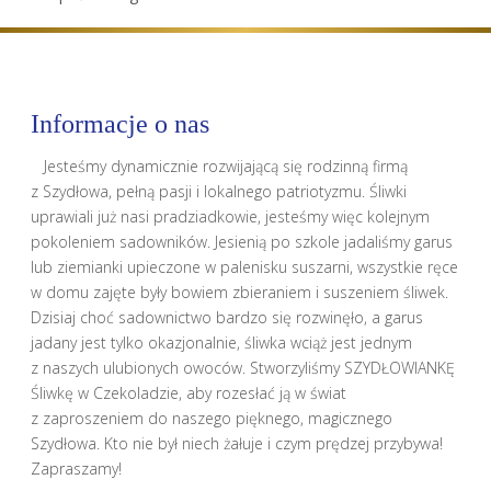
Informacje o nas
Jesteśmy dynamicznie rozwijającą się rodzinną firmą
z Szydłowa, pełną pasji i lokalnego patriotyzmu. Śliwki
uprawiali już nasi pradziadkowie, jesteśmy więc kolejnym
pokoleniem sadowników. Jesienią po szkole jadaliśmy garus
lub ziemianki upieczone w palenisku suszarni, wszystkie ręce
w domu zajęte były bowiem zbieraniem i suszeniem śliwek.
Dzisiaj choć sadownictwo bardzo się rozwinęło, a garus
jadany jest tylko okazjonalnie, śliwka wciąż jest jednym
z naszych ulubionych owoców. Stworzyliśmy SZYDŁOWIANKĘ
Śliwkę w Czekoladzie, aby rozesłać ją w świat
z zaproszeniem do naszego pięknego, magicznego
Szydłowa. Kto nie był niech żałuje i czym prędzej przybywa!
Zapraszamy!