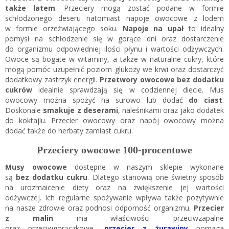
także latem
. Przeciery mogą zostać podane w formie
schłodzonego deseru natomiast napoje owocowe z lodem
w formie orzeźwiającego soku.
Napoje na upał
to idealny
pomysł na schłodzenie się w gorące dni oraz dostarczenie
do organizmu odpowiedniej ilości płynu i wartości odżywczych.
Owoce są bogate w witaminy, a także w naturalne cukry, które
mogą pomóc uzupełnić poziom glukozy we krwi oraz dostarczyć
dodatkowy zastrzyk energii.
Przetwory owocowe bez dodatku
cukrów
idealnie sprawdzają się w codziennej diecie. Mus
owocowy można spożyć na surowo lub dodać
do ciast
.
Doskonale
smakuje z deserami
, naleśnikami oraz jako dodatek
do koktajlu. Przecier owocowy oraz napój owocowy można
dodać także do herbaty zamiast cukru.
Przeciery owocowe 100-procentowe
Musy owocowe
dostępne w naszym sklepie wykonane
są
bez dodatku cukru
. Dlatego stanowią one świetny sposób
na urozmaicenie diety oraz na zwiększenie jej wartości
odżywczej. Ich regularne spożywanie wpływa także pozytywnie
na nasze zdrowie oraz podnosi odporność organizmu.
Przecier
z malin
ma właściwości przeciwzapalne
oraz przeciwgorączkowe,
przecier z żurawiny
pomaga