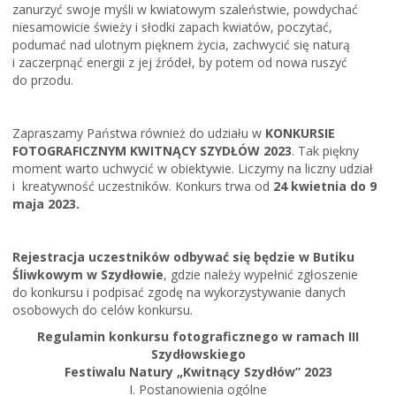
zanurzyć swoje myśli w kwiatowym szaleństwie, powdychać
niesamowicie świeży i słodki zapach kwiatów, poczytać,
podumać nad ulotnym pięknem życia, zachwycić się naturą
i zaczerpnąć energii z jej źródeł, by potem od nowa ruszyć
do przodu.
Zapraszamy Państwa również do udziału w
KONKURSIE
FOTOGRAFICZNYM KWITNĄCY SZYDŁÓW 2023
. Tak piękny
moment warto uchwycić w obiektywie. Liczymy na liczny udział
i kreatywność uczestników. Konkurs trwa od
24 kwietnia do 9
maja 2023.
Rejestracja uczestników odbywać się będzie w Butiku
Śliwkowym w Szydłowie
, gdzie należy wypełnić zgłoszenie
do konkursu i podpisać zgodę na wykorzystywanie danych
osobowych do celów konkursu.
Regulamin konkursu fotograficznego w ramach III
Szydłowskiego
Festiwalu Natury „Kwitnący Szydłów” 2023
I. Postanowienia ogólne