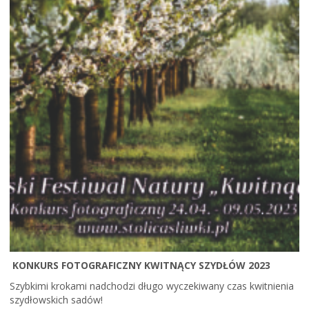
KONKURS FOTOGRAFICZNY KWITNĄCY SZYDŁÓW 2023
Szybkimi krokami nadchodzi długo wyczekiwany czas kwitnienia
szydłowskich sadów!