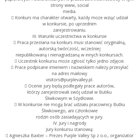
strony www, social
media.
 Konkurs ma charakter otwarty, każdy może wziąć udział
w konkursie, po uprzednim
zarejestrowaniu.
III. Warunki uczestnictwa w konkursie
 Praca przesłana na konkurs musi stanowić oryginalną,
autorską twórczość, wcześniej
niepublikowaną i nienagradzaną w innych konkursach.
 Uczestnik konkursu może zgłosić tylko jedno zdjęcie.
 Prace podpisane imieniem i nazwiskiem należy przesyłać
na adres mailowy
visitors@purplevalley.pl.
 Ocenie jury będą podlegały prace autorów,
którzy zarejestrowali swój udział w Butiku
Śliwkowym w Szydłowie.
 W konkursie nie mogą brać udziału pracownicy Butku
Śliwkowego, ani członkowie
rodzin osób zasiadających w jury.
IV. Jury i nagrody
Jury konkursu stanowią:
 Agnieszka Baxter – Prezes Purple Valley Sp z o.o., organizator