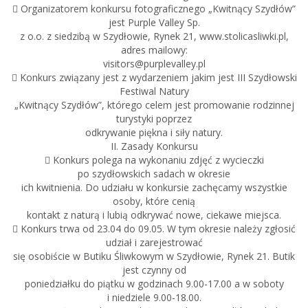
 Organizatorem konkursu fotograficznego „Kwitnący Szydłów”
jest Purple Valley Sp.
z o.o. z siedzibą w Szydłowie, Rynek 21, www.stolicasliwki.pl,
adres mailowy:
visitors@purplevalley.pl
 Konkurs związany jest z wydarzeniem jakim jest III Szydłowski
Festiwal Natury
„Kwitnący Szydłów”, którego celem jest promowanie rodzinnej
turystyki poprzez
odkrywanie piękna i siły natury.
II. Zasady Konkursu
 Konkurs polega na wykonaniu zdjęć z wycieczki
po szydłowskich sadach w okresie
ich kwitnienia. Do udziału w konkursie zachęcamy wszystkie
osoby, które cenią
kontakt z naturą i lubią odkrywać nowe, ciekawe miejsca.
 Konkurs trwa od 23.04 do 09.05. W tym okresie należy zgłosić
udział i zarejestrować
się osobiście w Butiku Śliwkowym w Szydłowie, Rynek 21. Butik
jest czynny od
poniedziałku do piątku w godzinach 9.00-17.00 a w soboty
i niedziele 9.00-18.00.