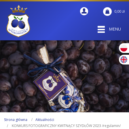
0,00
zł
MENU
Strona główna
Aktualności
KONKURS FOTOGRAFICZNY KWITNĄCY SZYDŁÓW 2023 /regulamin/