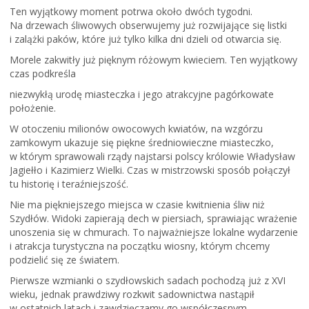
Ten wyjątkowy moment potrwa około dwóch tygodni.
Na drzewach śliwowych obserwujemy już rozwijające się listki
i zalążki paków, które już tylko kilka dni dzieli od otwarcia się.
Morele zakwitły już pięknym różowym kwieciem. Ten wyjątkowy
czas podkreśla
niezwykłą urodę miasteczka i jego atrakcyjne pagórkowate
położenie.
W otoczeniu milionów owocowych kwiatów, na wzgórzu
zamkowym ukazuje się piękne średniowieczne miasteczko,
w którym sprawowali rządy najstarsi polscy królowie Władysław
Jagiełło i Kazimierz Wielki. Czas w mistrzowski sposób połączył
tu historię i teraźniejszość.
Nie ma piękniejszego miejsca w czasie kwitnienia śliw niż
Szydłów. Widoki zapierają dech w piersiach, sprawiając wrażenie
unoszenia się w chmurach. To najważniejsze lokalne wydarzenie
i atrakcja turystyczna na początku wiosny, którym chcemy
podzielić się ze światem.
Pierwsze wzmianki o szydłowskich sadach pochodzą już z XVI
wieku, jednak prawdziwy rozkwit sadownictwa nastąpił
w ostatnich latach i zawdzięczamy go współczesnym