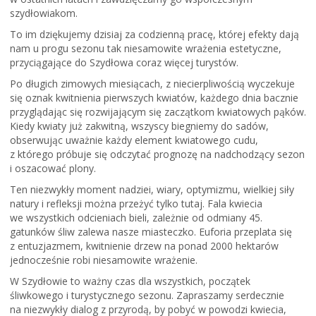
szydłowiakom.
To im dziękujemy dzisiaj za codzienną pracę, której efekty dają
nam u progu sezonu tak niesamowite wrażenia estetyczne,
przyciągające do Szydłowa coraz więcej turystów.
Po długich zimowych miesiącach, z niecierpliwością wyczekuje
się oznak kwitnienia pierwszych kwiatów, każdego dnia bacznie
przyglądając się rozwijającym się zaczątkom kwiatowych pąków.
Kiedy kwiaty już zakwitną, wszyscy biegniemy do sadów,
obserwując uważnie każdy element kwiatowego cudu,
z którego próbuje się odczytać prognozę na nadchodzący sezon
i oszacować plony.
Ten niezwykły moment nadziei, wiary, optymizmu, wielkiej siły
natury i refleksji można przeżyć tylko tutaj. Fala kwiecia
we wszystkich odcieniach bieli, zależnie od odmiany 45.
gatunków śliw zalewa nasze miasteczko. Euforia przeplata się
z entuzjazmem, kwitnienie drzew na ponad 2000 hektarów
jednocześnie robi niesamowite wrażenie.
W Szydłowie to ważny czas dla wszystkich, początek
śliwkowego i turystycznego sezonu. Zapraszamy serdecznie
na niezwykły dialog z przyrodą, by pobyć w powodzi kwiecia,