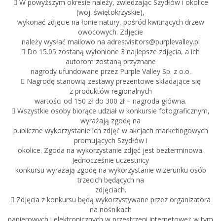
 W powyższym okresie należy, zwiedzając Szydłów i okolice
(woj. świętokrzyskie),
wykonać zdjęcie na łonie natury, pośród kwitnących drzew
owocowych. Zdjęcie
należy wysłać mailowo na adres:visitors@purplevalley.pl
 Do 15.05 zostaną wyłonione 3 najlepsze zdjęcia, a ich
autorom zostaną przyznane
nagrody ufundowane przez Purple Valley Sp. z o.o.
 Nagrodę stanowią zestawy prezentowe składające się
z produktów regionalnych
wartości od 150 zł do 300 zł – nagroda główna.
 Wszystkie osoby biorące udział w konkursie fotograficznym,
wyrażają zgodę na
publiczne wykorzystanie ich zdjęć w akcjach marketingowych
promujących Szydłów i
okolice. Zgoda na wykorzystanie zdjęć jest bezterminowa.
Jednocześnie uczestnicy
konkursu wyrażają zgodę na wykorzystanie wizerunku osób
trzecich będących na
zdjęciach.
 Zdjęcia z konkursu będą wykorzystywane przez organizatora
na nośnikach
papierowych i elektronicznych w przestrzeni internetowej: w tym